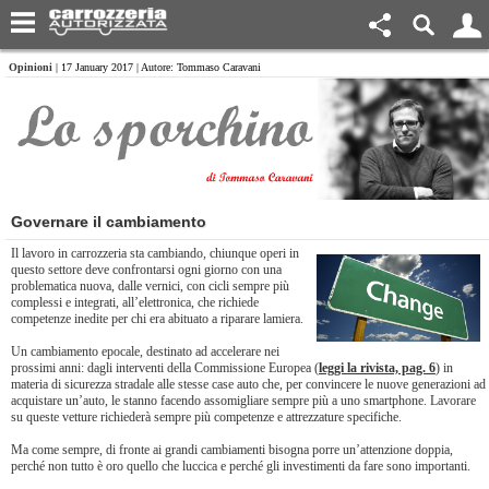
Opinioni
| 17 January 2017 | Autore: Tommaso Caravani
Governare il cambiamento
Il lavoro in carrozzeria sta cambiando, chiunque operi in
questo settore deve confrontarsi ogni giorno con una
problematica nuova, dalle vernici, con cicli sempre più
complessi e integrati, all’elettronica, che richiede
competenze inedite per chi era abituato a riparare lamiera.
Un cambiamento epocale, destinato ad accelerare nei
prossimi anni: dagli interventi della Commissione Europea (
leggi la rivista, pag. 6
) in
materia di sicurezza stradale alle stesse case auto che, per convincere le nuove generazioni ad
acquistare un’auto, le stanno facendo assomigliare sempre più a uno smartphone. Lavorare
su queste vetture richiederà sempre più competenze e attrezzature specifiche.
Ma come sempre, di fronte ai grandi cambiamenti bisogna porre un’attenzione doppia,
perché non tutto è oro quello che luccica e perché gli investimenti da fare sono importanti.