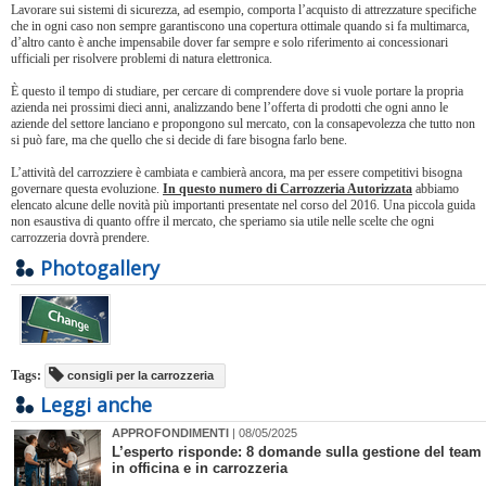
Lavorare sui sistemi di sicurezza, ad esempio, comporta l’acquisto di attrezzature specifiche
che in ogni caso non sempre garantiscono una copertura ottimale quando si fa multimarca,
d’altro canto è anche impensabile dover far sempre e solo riferimento ai concessionari
ufficiali per risolvere problemi di natura elettronica.
È questo il tempo di studiare, per cercare di comprendere dove si vuole portare la propria
azienda nei prossimi dieci anni, analizzando bene l’offerta di prodotti che ogni anno le
aziende del settore lanciano e propongono sul mercato, con la consapevolezza che tutto non
si può fare, ma che quello che si decide di fare bisogna farlo bene.
L’attività del carrozziere è cambiata e cambierà ancora, ma per essere competitivi bisogna
governare questa evoluzione.
In questo numero di Carrozzeria Autorizzata
abbiamo
elencato alcune delle novità più importanti presentate nel corso del 2016. Una piccola guida
non esaustiva di quanto offre il mercato, che speriamo sia utile nelle scelte che ogni
carrozzeria dovrà prendere.
Photogallery
Tags:
consigli per la carrozzeria
Leggi anche
APPROFONDIMENTI
| 08/05/2025
L’esperto risponde: 8 domande sulla gestione del team
in officina e in carrozzeria