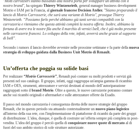
"Molti carrozzieri stanno bussando alla nostra porta per sviluppare un'attività con il
nostro brand",
ha spiegato
Thierry Wintzenrieth
, general manager business development
Motrio e IAM per la Francia, al
giornale francese Decision Atelier.
"Stiamo preparando il
lancio di Motrio Carrosserie, che sarà una variante di Motrio", prosegue Thierry
Wintzenrieth. “Possiamo farlo perché abbiamo già tanti servizi compatibili con la
carrozzeria e riteniamo che questa attività completi la nostra offerta. Inoltre, abbiamo la
fortuna di avere tra le nostre fila anche il marchio di vernici Ixell, che è già molto presente
nelle carrozzerie francesi. Lo sviluppo della rete, infatti, avverrà anche grazie al supporto
di Ixell”.
Secondo i rumors il lancio dovrebbe avvenire nelle prossime settimane e fa parte della
nuova
strategia di sviluppo guidata dalla Business Unit Motrio di Renault.
Un’offerta che poggia su solide basi
Per realizzare
“Motrio Carrosserie”
, Renault può contare su molti prodotti e servizi già
presenti nel suo catalogo. Il gruppo, infatti, oggi raggruppa un'ampia gamma di ricambio
IAM e OES, strumenti, attrezzature e servizi destinati al mondo dell’autoriparazione
raggruppati sotto il
brand Motrio
. Oltre a questo, le nuove carrozzerie potranno contare
anche sui ricambi originali e aftermarket e sulle attrezzature offerte da Exadis.
Il passo nel mondo carrozzeria è conseguenza diretta delle nuove strategie del gruppo
Renault, che in questo periodo sta attuando contestualmente un
nuovo piano logistico
all'interno della sua rete, con l'implementazione di piattaforme di ricambi da parte dei gruppi
di distribuzione. L’idea, dunque, è quella di costruire un’offerta sempre più completa in post-
vendita. L’idea del gruppo è perciò quella di
conquistare nuove quote di mercato
al di
fuori del suo ambito storico di sole strutture autorizzate.