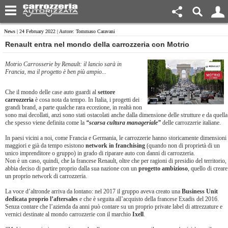
News
| 24 February 2022 | Autore: Tommaso Caravani
​Renault entra nel mondo della carrozzeria con Motrio
Motrio Carrosserie by Renault: il lancio sarà in
Francia, ma il progetto è ben più ampio...
Che il mondo delle case auto guardi al
settore
carrozzeria
è cosa nota da tempo. In Italia, i progetti dei
grandi brand, a parte qualche rara eccezione, in realtà non
sono mai decollati, anzi sono stati ostacolati anche dalla dimensione delle strutture e da quella
che spesso viene definita come la
“scarsa cultura manageriale”
delle carrozzerie italiane.
In paesi vicini a noi, come Francia e Germania, le carrozzerie hanno storicamente dimensioni
maggiori e già da tempo esistono
network in franchising
(quando non di proprietà di un
unico imprenditore o gruppo) in grado di riparare auto con danni di carrozzeria.
Non è un caso, quindi, che la francese Renault, oltre che per ragioni di presidio del territorio,
abbia deciso di partire proprio dalla sua nazione con un
progetto ambizioso
, quello di creare
un proprio network di carrozzeria.
La voce d’altronde arriva da lontano: nel 2017 il gruppo aveva creato una
Business Unit
dedicata proprio l’aftersales
e che è seguita all’acquisto della francese Exadis del 2016.
Senza contare che l’azienda da anni può contare su un proprio private label di attrezzature e
vernici destinate al mondo carrozzerie con il marchio
Ixell
.