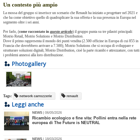
Un contesto più ampio
La mossa del gruppo si inserisce un scenario che Renault ha iniziato a progettare nel 2021 e
che ha come obiettivo quello di quadruplicare la sua offerta e la sua presenza in Europa nel
segmento oltre i sei anni.
Per farlo, (
come raccontato in
questo articolo
) il gruppo punta su tre pilastri principali:
Motrio Retail, Motrio Solutions e Motrio Distribution.
Dove il primo rappresenta il mondo dei punti vendita (2.500 officine in Europa di cui 855 in
Francia che dovrebbero arrivare a 7.500); Motrio Solutions che si occupa di sviluppare e
strutturare soluzioni digitali; Motrio Distribution, cioè la parte ricambi e attrezzature, con tutti
i problemi annessi alla loro distribuzione.
Photogallery
Tags:
network carrozzerie
renault
Leggi anche
NEWS
| 06/05/2026
​Ricambio ecologico e fine vita: Pollini entra nella rete
europea di The Future is NEUTRAL
NEWS
| 18/03/2026