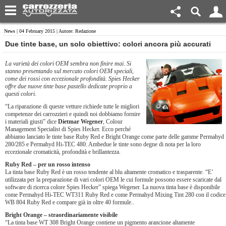
News
| 04 February 2015 | Autore: Redazione
Due tinte base, un solo obiettivo: colori ancora più accurati
La varietà dei colori OEM sembra non finire mai. Si
stanno presentando sul mercato colori OEM speciali,
come dei rossi con eccezionale profondità. Spies Hecker
offre due nuove tinte base pastello dedicate proprio a
questi colori.
“La riparazione di queste vetture richiede tutte le migliori
competenze dei carrozzieri e quindi noi dobbiamo fornire
i materiali giusti” dice
Dietmar Wegener
, Colour
Management Specialist di Spies Hecker. Ecco perché
abbiamo lanciato le tinte base Ruby Red e Bright Orange come parte delle gamme Permahyd
280/285 e Permahyd Hi-TEC 480. Ambedue le tinte sono degne di nota per la loro
eccezionale cromaticità, profondità e brillantezza.
Ruby Red – per un rosso intenso
La tinta base Ruby Red è un rosso tendente al blu altamente cromatico e trasparente. “E’
utilizzata per la preparazione di vari colori OEM le cui formule possono essere scaricate dal
software di ricerca colore Spies Hecker” spiega Wegener. La nuova tinta base è disponibile
come Permahyd Hi-TEC WT311 Ruby Red e come Permahyd Mixing Tint 280 con il codice
WB 804 Ruby Red e compare già in oltre 40 formule..
Bright Orange – straordinariamente visibile
“La tinta base WT 308 Bright Orange contiene un pigmento arancione altamente