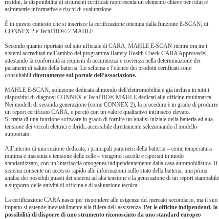
residui, la disponibilità di strumenti certificati rappresenta un elemento chiave per ridurre
asimmetrie informative e rischi di svalutazione.
È in questo contesto che si inserisce la certificazione ottenuta dalla funzione E-SCAN, di
CONNEX 2 e TechPRO® 2 MAHLE.
Secondo quanto riportato sul sito ufficiale di CARA, MAHLE E-SCAN rientra ora tra i
sistemi accreditati nell’ambito del programma Battery Health Check CARA Approved®,
attestando la conformità ai requisiti di accuratezza e coerenza nella determinazione dei
parametri di salute della batteria. Lo schema e l’elenco dei prodotti certificati sono
consultabili
direttamente sul portale dell’associazione.
MAHLE E-SCAN, soluzione dedicata al mondo dell'elettromobilità è già inclusa in tutti i
dispositivi di diagnosi CONNEX e TechPRO® MAHLE dedicati alle officine multimarca.
Nei modelli di seconda generazione (come CONNEX 2), la procedura è in grado di produrre
un report certificato CARA, e perciò con un valore qualitativo intrinseco elevato.
Si tratta di una funzione software in grado di fornire un’analisi iniziale della batteria ad alta
tensione dei veicoli elettrici e ibridi, accessibile direttamente selezionando il modello
supportato.
All’interno di una sezione dedicata, i principali parametri della batteria – come temperatura
minima e massima e tensione delle celle – vengono raccolti e riportati in modo
standardizzato, con un’interfaccia omogenea indipendentemente dalla casa automobilistica. Il
sistema consente un accesso rapido alle informazioni sullo stato della batteria, una prima
analisi dei possibili guasti dei sistemi ad alta tensione e la generazione di un report stampabile
a supporto delle attività di officina e di valutazione tecnica.
La certificazione CARA nasce per rispondere alle esigenze del mercato secondario, ma il suo
impatto si estende inevitabilmente alla filiera dell’assistenza.
Per le officine indipendenti, la
possibilità di disporre di uno strumento riconosciuto da uno standard europeo