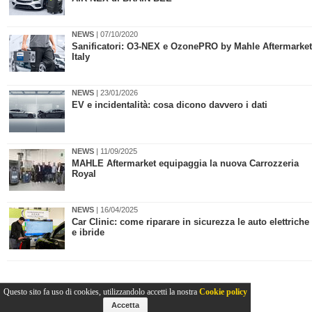
NEWS
| 07/10/2020
​Sanificatori: O3-NEX e OzonePRO by Mahle Aftermarket
Italy
NEWS
| 23/01/2026
EV e incidentalità: cosa dicono davvero i dati
NEWS
| 11/09/2025
​MAHLE Aftermarket equipaggia la nuova Carrozzeria
Royal
NEWS
| 16/04/2025
​Car Clinic: come riparare in sicurezza le auto elettriche
e ibride
Questo sito fa uso di cookies, utilizzandolo accetti la nostra
Cookie policy
Accetta
2015-2026© Collins Editore - P.Iva 13142370157