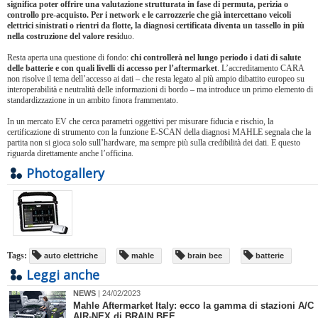
significa poter offrire una valutazione strutturata in fase di permuta, perizia o
controllo pre-acquisto. Per i network e le carrozzerie che già intercettano veicoli
elettrici sinistrati o rientri da flotte, la diagnosi certificata diventa un tassello in più
nella costruzione del valore resi
duo.
Resta aperta una questione di fondo:
chi controllerà nel lungo periodo i dati di salute
delle batterie e con quali livelli di accesso per l’aftermarket
. L’accreditamento CARA
non risolve il tema dell’accesso ai dati – che resta legato al più ampio dibattito europeo su
interoperabilità e neutralità delle informazioni di bordo – ma introduce un primo elemento di
standardizzazione in un ambito finora frammentato.
In un mercato EV che cerca parametri oggettivi per misurare fiducia e rischio, la
certificazione di strumento con la funzione E-SCAN della diagnosi MAHLE segnala che la
partita non si gioca solo sull’hardware, ma sempre più sulla credibilità dei dati. E questo
riguarda direttamente anche l’officina.
Photogallery
Tags:
auto elettriche
mahle
brain bee
batterie
Leggi anche
NEWS
| 24/02/2023
​Mahle Aftermarket Italy: ecco la gamma di stazioni A/C
AIR-NEX di BRAIN BEE