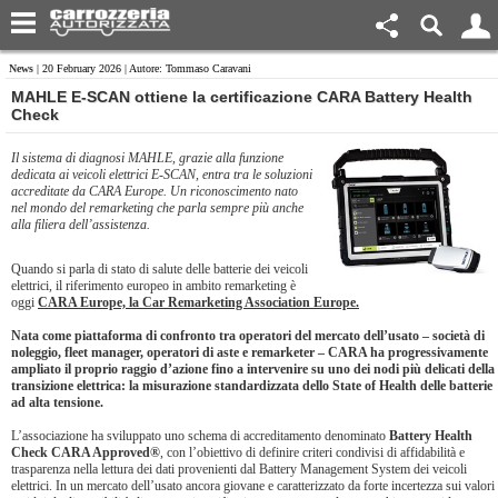
News
| 20 February 2026 | Autore: Tommaso Caravani
​MAHLE E-SCAN ottiene la certificazione CARA Battery Health
Check
Il sistema di diagnosi MAHLE, grazie alla funzione
dedicata ai veicoli elettrici E-SCAN, entra tra le soluzioni
accreditate da CARA Europe. Un riconoscimento nato
nel mondo del remarketing che parla sempre più anche
alla filiera dell’assistenza.
Quando si parla di stato di salute delle batterie dei veicoli
elettrici, il riferimento europeo in ambito remarketing è
oggi
CARA Europe, la Car Remarketing Association Europe.
Nata come piattaforma di confronto tra operatori del mercato dell’usato – società di
noleggio, fleet manager, operatori di aste e remarketer – CARA ha progressivamente
ampliato il proprio raggio d’azione fino a intervenire su uno dei nodi più delicati della
transizione elettrica: la misurazione standardizzata dello State of Health delle batterie
ad alta tensione.
L’associazione ha sviluppato uno schema di accreditamento denominato
Battery Health
Check CARA Approved®
, con l’obiettivo di definire criteri condivisi di affidabilità e
trasparenza nella lettura dei dati provenienti dal Battery Management System dei veicoli
elettrici. In un mercato dell’usato ancora giovane e caratterizzato da forte incertezza sui valori