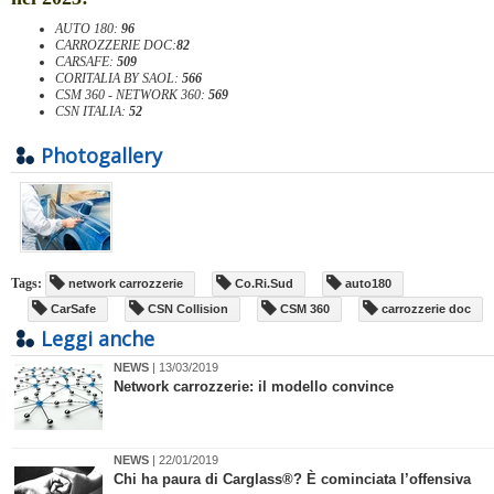
AUTO 180:
96
CARROZZERIE DOC:
82
CARSAFE:
509
CORITALIA BY SAOL:
566
CSM 360 - NETWORK 360:
569
CSN ITALIA:
52
Photogallery
Tags:
network carrozzerie
Co.Ri.Sud
auto180
CarSafe
CSN Collision
CSM 360
carrozzerie doc
Leggi anche
NEWS
| 13/03/2019
​Network carrozzerie: il modello convince
NEWS
| 22/01/2019
Chi ha paura di Carglass®? È cominciata l’offensiva