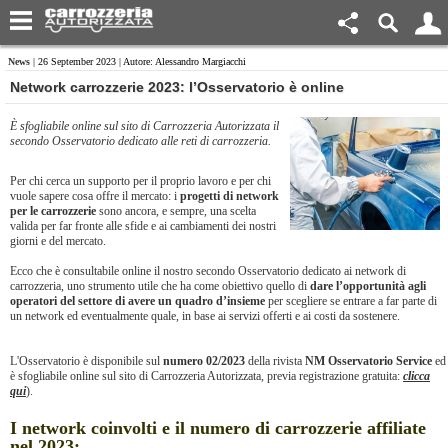
News
| 26 September 2023 | Autore: Alessandro Margiacchi
Network carrozzerie 2023: l’Osservatorio è online
È sfogliabile online sul sito di Carrozzeria Autorizzata il
secondo Osservatorio dedicato alle reti di carrozzeria.
Per chi cerca un supporto per il proprio lavoro e per chi
vuole sapere cosa offre il mercato: i
progetti di network
per le carrozzerie
sono ancora, e sempre, una scelta
valida per far fronte alle sfide e ai cambiamenti dei nostri
giorni e del mercato.
Ecco che è consultabile online il nostro secondo Osservatorio dedicato ai network di
carrozzeria, uno strumento utile che ha come obiettivo quello di
dare l’opportunità agli
operatori del settore di avere un quadro d’insieme
per scegliere se entrare a far parte di
un network ed eventualmente quale, in base ai servizi offerti e ai costi da sostenere.
L'Osservatorio è disponibile sul
numero 02/2023
della rivista
NM Osservatorio Service
ed
è sfogliabile online sul sito di Carrozzeria Autorizzata, previa registrazione gratuita:
clicca
qui
).
I network coinvolti e il numero di carrozzerie affiliate
nel 2023: