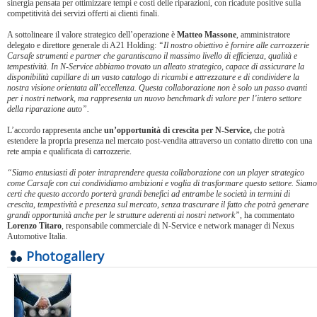
sinergia pensata per ottimizzare tempi e costi delle riparazioni, con ricadute positive sulla
competitività dei servizi offerti ai clienti finali.
A sottolineare il valore strategico dell’operazione è
Matteo Massone
, amministratore
delegato e direttore generale di A21 Holding:
“Il nostro obiettivo è fornire alle carrozzerie
Carsafe strumenti e partner che garantiscano il massimo livello di efficienza, qualità e
tempestività. In N-Service abbiamo trovato un alleato strategico, capace di assicurare la
disponibilità capillare di un vasto catalogo di ricambi e attrezzature e di condividere la
nostra visione orientata all’eccellenza. Questa collaborazione non è solo un passo avanti
per i nostri network, ma rappresenta un nuovo benchmark di valore per l’intero settore
della riparazione auto”.
L’accordo rappresenta anche
un’opportunità di crescita per N-Service,
che potrà
estendere la propria presenza nel mercato post-vendita attraverso un contatto diretto con una
rete ampia e qualificata di carrozzerie.
“Siamo entusiasti di poter intraprendere questa collaborazione con un player strategico
come Carsafe con cui condividiamo ambizioni e voglia di trasformare questo settore. Siamo
certi che questo accordo porterà grandi benefici ad entrambe le società in termini di
crescita, tempestività e presenza sul mercato, senza trascurare il fatto che potrà generare
grandi opportunità anche per le strutture aderenti ai nostri network”
, ha commentato
Lorenzo Titaro
, responsabile commerciale di N-Service e network manager di Nexus
Automotive Italia.
Photogallery