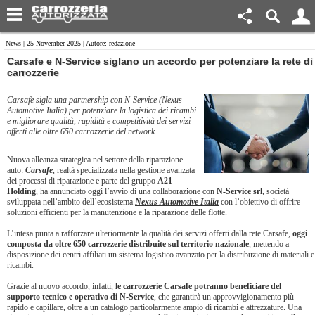
News
| 25 November 2025 | Autore: redazione
Carsafe e N-Service siglano un accordo per potenziare la rete di
carrozzerie
Carsafe sigla una partnership con N-Service (Nexus
Automotive Italia) per potenziare la logistica dei ricambi
e migliorare qualità, rapidità e competitività dei servizi
offerti alle oltre 650 carrozzerie del network.
Nuova alleanza strategica nel settore della riparazione
auto:
Carsafe
, realtà specializzata nella gestione avanzata
dei processi di riparazione e parte del gruppo
A21
Holding
, ha annunciato oggi l’avvio di una collaborazione con
N-Service srl
, società
sviluppata nell’ambito dell’ecosistema
Nexus Automotive Italia
con l’obiettivo di offrire
soluzioni efficienti per la manutenzione e la riparazione delle flotte.
L’intesa punta a rafforzare ulteriormente la qualità dei servizi offerti dalla rete Carsafe,
oggi
composta da oltre 650 carrozzerie distribuite sul territorio nazionale
, mettendo a
disposizione dei centri affiliati un sistema logistico avanzato per la distribuzione di materiali e
ricambi.
Grazie al nuovo accordo, infatti,
le carrozzerie Carsafe potranno beneficiare del
supporto tecnico e operativo di N-Service
, che garantirà un approvvigionamento più
rapido e capillare, oltre a un catalogo particolarmente ampio di ricambi e attrezzature. Una