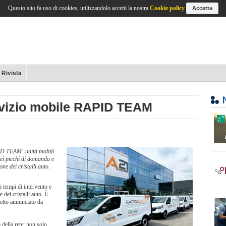
Questo sito fa uso di cookies, utilizzandolo accetti la nostra
Cookie policy
Accetta
Rivista
ervizio mobile RAPID TEAM
PID TEAM: unità mobili
dei picchi di domanda e
one dei cristalli auto.
i tempi di intervento e
 dei cristalli auto. È
getto annunciato da
 della rete: non solo