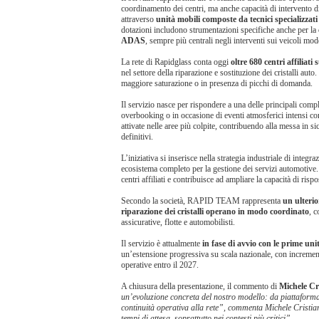
coordinamento dei centri, ma anche capacità di intervento dir
attraverso
unità mobili composte da tecnici specializzati 
dotazioni includono strumentazioni specifiche anche per la
ADAS
, sempre più centrali negli interventi sui veicoli mod
La rete di Rapidglass conta oggi
oltre 680 centri affiliati 
nel settore della riparazione e sostituzione dei cristalli
maggiore saturazione o in presenza di picchi di domanda.
Il servizio nasce per rispondere a una delle principali compl
overbooking o in occasione di eventi atmosferici intensi c
attivate nelle aree più colpite, contribuendo alla messa in sic
definitivi.
L’iniziativa si inserisce nella strategia industriale di inte
ecosistema completo per la gestione dei servizi automotive
centri affiliati e contribuisce ad ampliare la capacità di risp
Secondo la società, RAPID TEAM rappresenta
un ulterio
riparazione dei cristalli operano in modo coordinato
, c
assicurative, flotte e automobilisti.
Il servizio è attualmente
in fase di avvio con le prime un
un’estensione progressiva su scala nazionale, con incremento
operative entro il 2027.
A chiusura della presentazione, il commento di
Michele Cr
un’evoluzione concreta del nostro modello: da piattaforma
continuità operativa alla rete”, commenta Michele Cristian
tempi di attesa, soprattutto nei contesti più critici”.