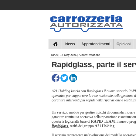
Collins
News
Approfondimenti
Opinioni
News
| 13 May 2026 | Autore: redazione
Rapidglass, parte il s
A21 Holding lancia con Rapidglass il nuovo servizio RA
operative per supportare la rete nazionale nella gestione 
garantire interventi più rapidi nella riparazione e sostituzi
Un servizio mobile per gestire i picchi di domanda, ridurre 
garantire continuità operativa nella riparazione e sostituzione
questa la logica alla base di
RAPID TEAM
, il nuovo pro
Rapidglass
, realtà del gruppo
A21 Holding
.
Il servizio rappresenta un’evoluzione del modello operativo