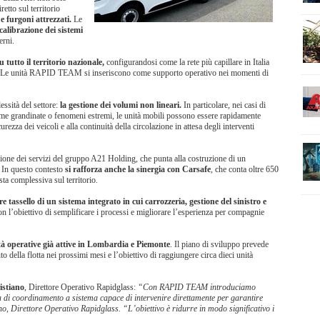
etto sul territorio
e furgoni attrezzati.
Le
calibrazione dei sistemi
erni.
su tutto il territorio nazionale,
configurandosi come la rete più capillare in Italia
 auto. Le unità RAPID TEAM si inseriscono come supporto operativo nei momenti di
essità del settore:
la gestione dei volumi non lineari.
In particolare, nei casi di
ome grandinate o fenomeni estremi, le unità mobili possono essere rapidamente
urezza dei veicoli e alla continuità della circolazione in attesa degli interventi
grazione dei servizi del gruppo A21 Holding, che punta alla costruzione di un
. In questo contesto
si rafforza anche la sinergia con Carsafe
, che conta oltre 650
osta complessiva sul territorio.
re tassello di un sistema integrato in cui carrozzeria, gestione del sinistro e
on l’obiettivo di semplificare i processi e migliorare l’esperienza per compagnie
ità operative già attive in Lombardia e Piemonte
. Il piano di sviluppo prevede
 della flotta nei prossimi mesi e l’obiettivo di raggiungere circa dieci unità
istiano
, Direttore Operativo Rapidglass:
“Con RAPID TEAM introduciamo
 di coordinamento a sistema capace di intervenire direttamente per garantire
o, Direttore Operativo Rapidglass. “L’obiettivo è ridurre in modo significativo i