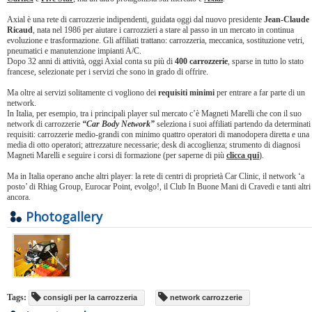
Axial è una rete di carrozzerie indipendenti, guidata oggi dal nuovo presidente
Jean-Claude
Ricaud
,
nata nel 1986 per aiutare i carrozzieri a stare al passo in un mercato in continua
evoluzione e trasformazione. Gli affiliati trattano: carrozzeria, meccanica, sostituzione vetri,
pneumatici e manutenzione impianti A/C.
Dopo 32 anni di attività, oggi Axial conta su più di
400 carrozzerie
, sparse in tutto lo stato
francese, selezionate per i servizi che sono in grado di offrire.
Ma oltre ai servizi solitamente ci vogliono dei
requisiti minimi
per entrare a far parte di un
network.
In Italia, per esempio, tra i principali player sul mercato c’è Magneti Marelli che con il suo
network di carrozzerie
“Car Body Network”
seleziona i suoi affiliati partendo da determinati
requisiti: carrozzerie medio-grandi con minimo quattro operatori di manodopera diretta e una
media di otto operatori; attrezzature necessarie; desk di accoglienza; strumento di diagnosi
Magneti Marelli e seguire i corsi di formazione (per saperne di più
clicca qui
).
Ma in Italia operano anche altri player: la rete di centri di proprietà Car Clinic, il network ‘a
posto’ di Rhiag Group, Eurocar Point, evolgo!, il Club In Buone Mani di Cravedi e tanti altri
ancora.
Photogallery
Tags:
consigli per la carrozzeria
network carrozzerie