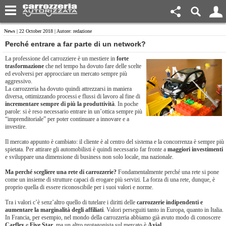
News
| 22 October 2018 | Autore: redazione
Perché entrare a far parte di un network?
La professione del carrozziere è un mestiere in
forte
trasformazione
che nel tempo ha dovuto fare delle scelte
ed evolversi per approcciare un mercato sempre più
aggressivo.
La carrozzeria ha dovuto quindi attrezzarsi in maniera
diversa, ottimizzando processi e flussi di lavoro al fine di
incrementare sempre di più la produttività
. In poche
parole: si è reso necessario entrare in un’ottica sempre più
“imprenditoriale” per poter continuare a innovare e a
investire.
Il mercato appunto è cambiato: il cliente è al centro del sistema e la concorrenza è sempre più
spietata. Per attirare gli automobilisti è quindi necessario far fronte a
maggiori investimenti
e sviluppare una dimensione di business non solo locale, ma nazionale.
Ma perché scegliere una rete di carrozzerie?
Fondamentalmente perché una rete si pone
come un insieme di strutture capaci di erogare più servizi. La forza di una rete, dunque, è
proprio quella di essere riconoscibile per i suoi valori e norme.
Tra i valori c’è senz’altro quello di tutelare i diritti delle
carrozzerie indipendenti e
aumentare la marginalità degli affiliati
. Valori perseguiti tanto in Europa, quanto in Italia.
In Francia, per esempio, nel mondo della carrozzeria abbiamo già avuto modo di conoscere
Carflex
e
Five Star
, ma un altro protagonista sul mercato è
Axial
.