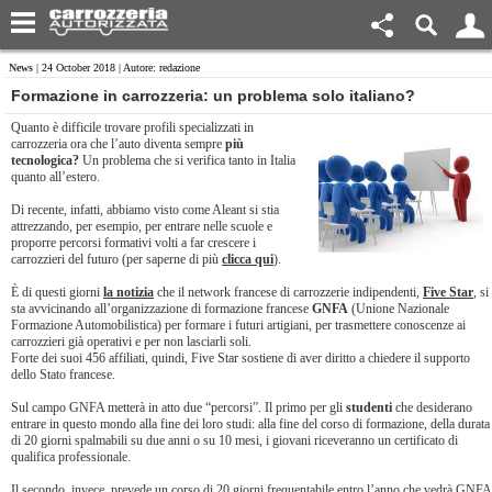
News
| 24 October 2018 | Autore: redazione
Formazione in carrozzeria: un problema solo italiano?
Quanto è difficile trovare profili specializzati in
carrozzeria ora che l’auto diventa sempre
più
tecnologica?
Un problema che si verifica tanto in Italia
quanto all’estero.
Di recente, infatti, abbiamo visto come Aleant si stia
attrezzando, per esempio, per entrare nelle scuole e
proporre percorsi formativi volti a far crescere i
carrozzieri del futuro (per saperne di più
clicca qui
).
È di questi giorni
la notizia
che il network francese di carrozzerie indipendenti,
Five Star
, si
sta avvicinando all’organizzazione di formazione francese
GNFA
(Unione Nazionale
Formazione Automobilistica) per formare i futuri artigiani, per trasmettere conoscenze ai
carrozzieri già operativi e per non lasciarli soli.
Forte dei suoi 456 affiliati, quindi, Five Star sostiene di aver diritto a chiedere il supporto
dello Stato francese.
Sul campo GNFA metterà in atto due “percorsi”. Il primo per gli
studenti
che desiderano
entrare in questo mondo alla fine dei loro studi: alla fine del corso di formazione, della durata
di 20 giorni spalmabili su due anni o su 10 mesi, i giovani riceveranno un certificato di
qualifica professionale.
Il secondo, invece, prevede un corso di 20 giorni frequentabile entro l’anno che vedrà GNFA